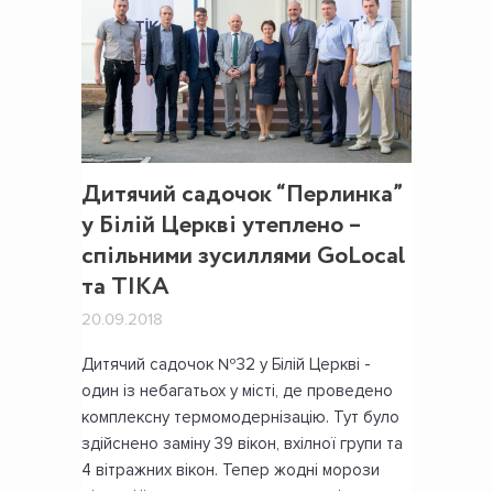
Дитячий садочок “Перлинка”
у Білій Церкві утеплено –
спільними зусиллями GoLocal
та TIKA
20.09.2018
Дитячий садочок №32 у Білій Церкві -
один із небагатьох у місті, де проведено
комплексну термомодернізацію. Тут було
здійснено заміну 39 вікон, вхілної групи та
4 вітражних вікон. Тепер жодні морози