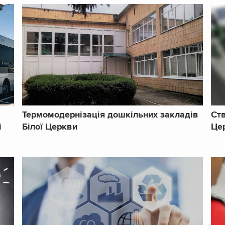
Термомодернізація дошкільних закладів
Ств
і
Білої Церкви
Це