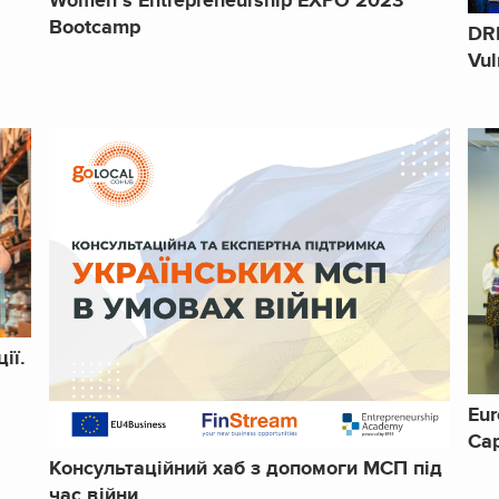
Women`s Entrepreneurship EXPO 2023
Bootcamp
DRI
Vul
ії.
Eur
Cap
Консультаційний хаб з допомоги МСП під
час війни