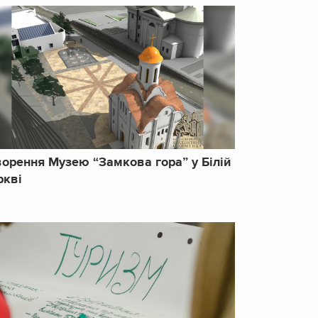
орення Музею “Замкова гора” у Білій
ркві