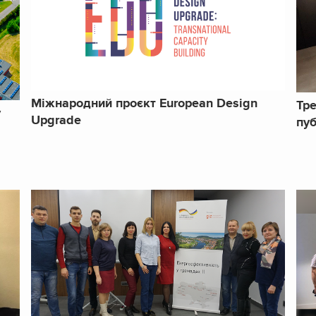
Міжнародний проєкт European Design
Тре
у
Upgrade
пуб