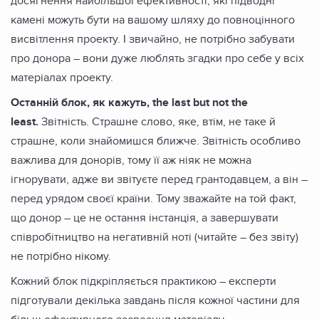
досягнення найбільшої ефективності, які підводні
камені можуть бути на вашому шляху до повноцінного
висвітлення проекту. І звичайно, не потрібно забувати
про донора – вони дуже люблять згадки про себе у всіх
матеріалах проекту.
Останній блок, як кажуть, the last but not the
least.
Звітність. Страшне слово, яке, втім, не таке й
страшне, коли знайомишся ближче. Звітність особливо
важлива для донорів, тому її аж ніяк не можна
ігнорувати, адже ви звітуєте перед грантодавцем, а він –
перед урядом своєї країни. Тому зважайте на той факт,
що донор – це не остання інстанція, а завершувати
співробітництво на негативній ноті (читайте – без звіту)
не потрібно нікому.
Кожний блок підкріпляється практикою – експерти
підготували декілька завдань після кожної частини для