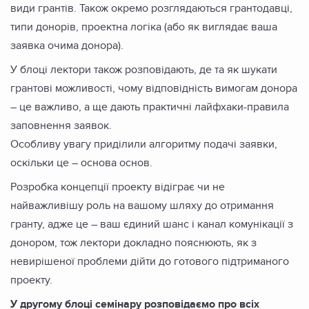
види грантів. Також окремо розглядаються грантодавці,
типи донорів, проектна логіка (або як виглядає ваша
заявка очима донора).
У блоці лектори також розповідають, де та як шукати
грантові можливості, чому відповідність вимогам донора
– це важливо, а ще дають практичні лайфхаки-правила
заповнення заявок.
Особливу увагу приділили алгоритму подачі заявки,
оскільки це – основа основ.
Розробка концепції проекту відіграє чи не
найважливішу роль на вашому шляху до отримання
гранту, адже це – ваш єдиний шанс і канал комунікації з
донором, тож лектори докладно пояснюють, як з
невирішеної проблеми дійти до готового підтриманого
проекту.
У другому блоці семінару розповідаємо про всіх