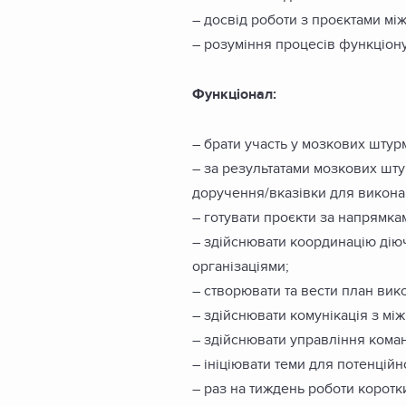
– досвід роботи з проєктами мі
– розуміння процесів функціон
Функціонал:
– брати участь у мозкових штур
– за результатами мозкових шту
доручення/вказівки для викона
– готувати проєкти за напрямк
– здійснювати координацію діюч
організаціями;
– створювати та вести план вик
– здійснювати комунікація з мі
– здійснювати управління коман
– ініціювати теми для потенційн
– раз на тиждень роботи коротк