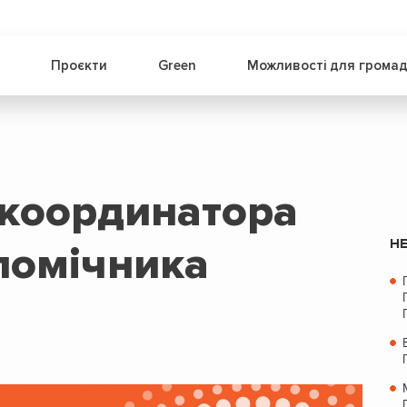
Проєкти
Green
Можливості для грома
координатора
НЕ
помічника
а