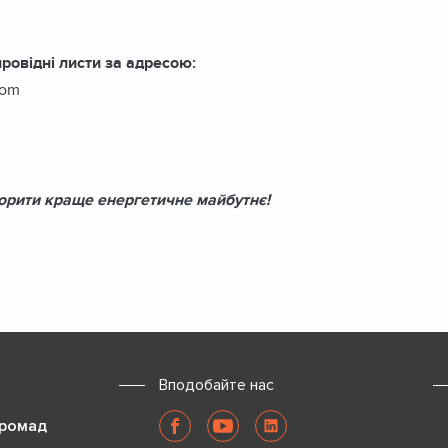
ровідні листи за адресою:
com
орити краще енергетичне майбутнє!
Вподобайте нас
громад