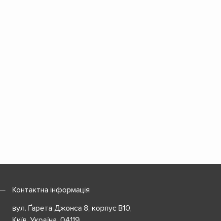
Контактна інформація
вул. Ґарета Джонса 8, корпус B10,
Київ, Україна, 04119