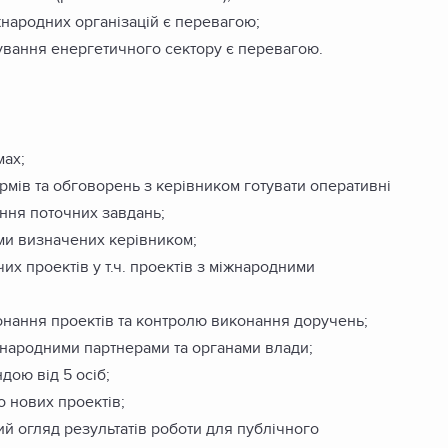
жнародних організацій є перевагою;
ування енергетичного сектору є перевагою.
мах;
рмів та обговорень з керівником готувати оперативні
ння поточних завдань;
ами визначених керівником;
их проектів у т.ч. проектів з міжнародними
онання проектів та контролю виконання доручень;
жнародними партнерами та органами влади;
дою від 5 осіб;
о нових проектів;
ий огляд результатів роботи для публічного